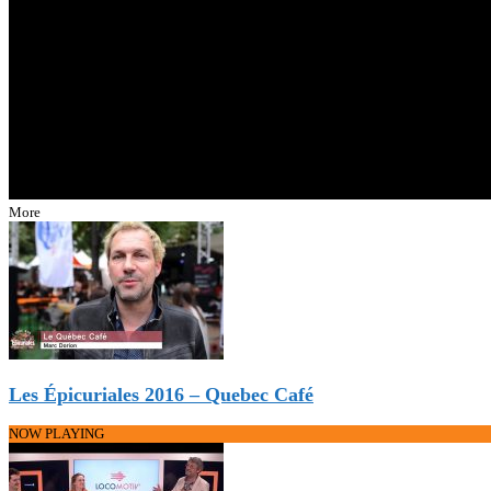
More
Les Épicuriales 2016 – Quebec Café
NOW PLAYING