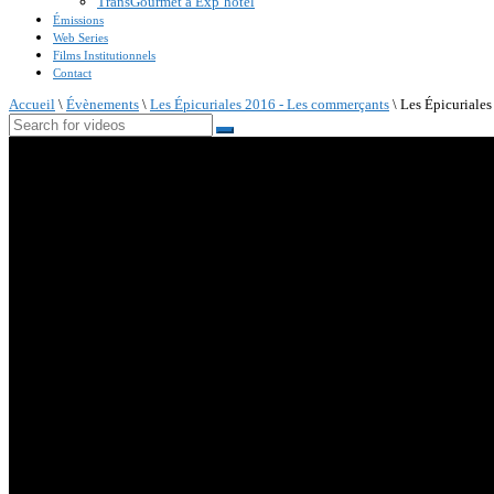
TransGourmet à Exp’hotel
Émissions
Web Series
Films Institutionnels
Contact
Accueil
\
Évènements
\
Les Épicuriales 2016 - Les commerçants
\
Les Épicuriale