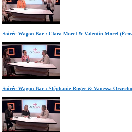
Soirée Wagon Bar : Clara Morel & Valentin Morel (Éco
Soirée Wagon Bar : Stéphanie Roger & Vanessa Orzech