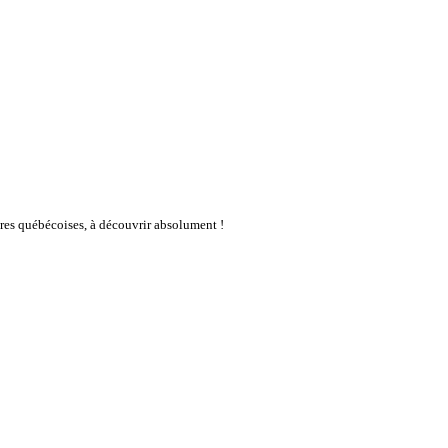
res québécoises, à découvrir absolument !