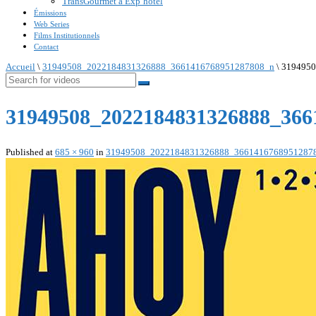
TransGourmet à Exp’hotel
Émissions
Web Series
Films Institutionnels
Contact
Accueil
\
31949508_2022184831326888_3661416768951287808_n
\
3194950
31949508_2022184831326888_366
Published
at
685 × 960
in
31949508_2022184831326888_3661416768951287