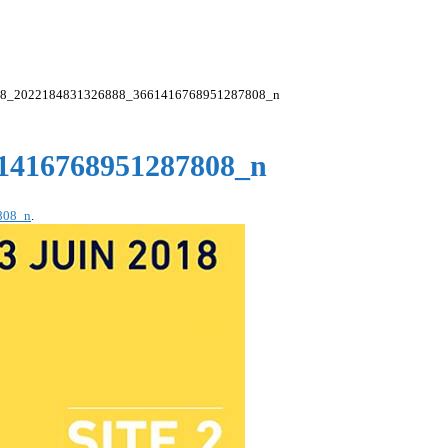
8_2022184831326888_3661416768951287808_n
1416768951287808_n
808_n
.